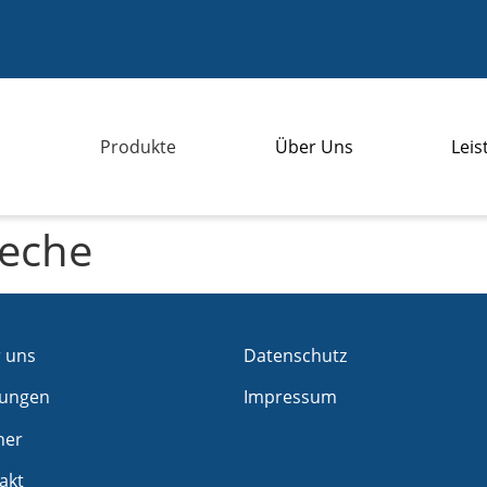
Produkte
Über Uns
Lei
Sanitär
Heizung
ueche
Installation
Rehatechnik
Lenkrollen & Räder
Großküche
Labortechnik
 uns
Datenschutz
Sonstiges
tungen
Impressum
ner
akt