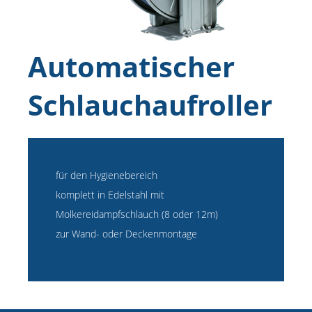
Automatischer
Schlauchaufroller
für den Hygienebereich
komplett in Edelstahl mit
Molkereidampfschlauch (8 oder 12m)
zur Wand- oder Deckenmontage