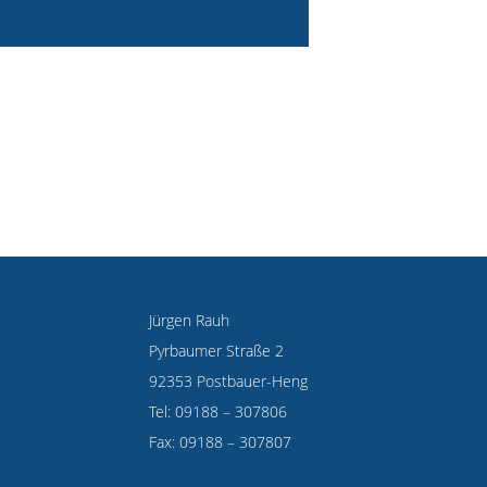
Jürgen Rauh
Pyrbaumer Straße 2
92353 Postbauer-Heng
Tel: 09188 – 307806
Fax: 09188 – 307807