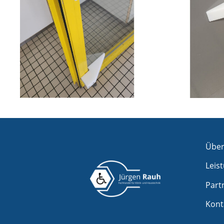
Über
Leis
Part
Kont