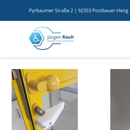
Pyrbaumer Straße 2 | 92353 Postbauer-Heng