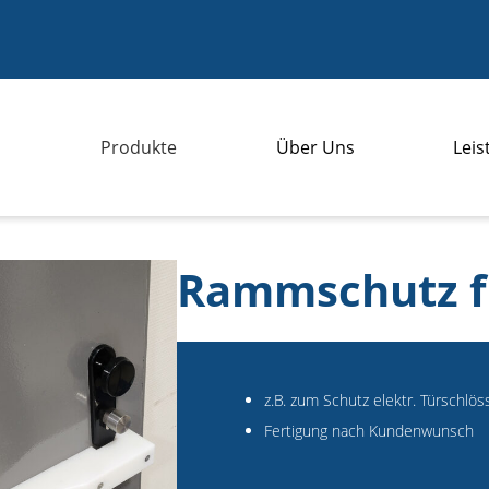
Produkte
Über Uns
Lei
Sanitär
Heizung
Installation
Rehatechnik
Rammschutz f
Lenkrollen & Räder
Großküche
Labortechnik
Sonstiges
z.B. zum Schutz elektr. Türschlö
Fertigung nach Kundenwunsch